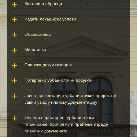
Захтеви и обрасци
Издати локацијски услови
Обавештења
Мишљења
Планска документација
Потврђени урбанистички пројекти
Јавна презентација урбанистичких пројеката/
Јавни увид у планску документацију
Одсек за просторно, урбанистичко 
планирање, припрему и праћење израде 
планских докумената