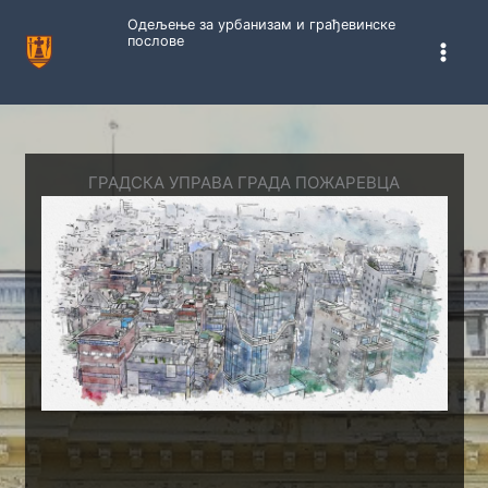
Пређи
Одељење за урбанизам и грађевинске
на
послове
садржај
ГРАДСКА УПРАВА ГРАДА ПОЖАРЕВЦА