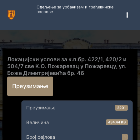
Пређи
Одељење за урбанизам и грађевинске
на
послове
садржај
Локацијски услови за к.п.бр. 422/1, 420/2 и
504/7 све K.O. Пожаревац у Пожаревцу, ул.
Боже Димитријевића бр. 46
Преузимање
Преузимање
2201
Величина
434.44 KB
Број фајлова
1