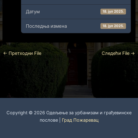
Датум
18. јул 2025.
Последња измена
18. јул 2025.
←
Претходни File
Следећи File
→
Copyright © 2026 Одељење за урбанизам и грађевинске
послове |
Град Пожаревац