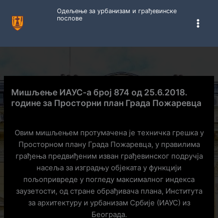
Пређи
Одељење за урбанизам и грађевинске
на
послове
садржај
Мишљење ИАУС-а број 874 од 25.6.2018.
године за Просторни план Града Пожаревца
Овим мишљењем протумачена је техничка грешка у
Просторном плану Града Пожаревца, у правилима
грађења предвиђеним изван грађевинског подручја
насеља за изградњу објеката у функцији
пољопривреде у погледу максималног индекса
заузетости, од стране обрађивача плана, Института
за архитектуру и урбанизам Србије (ИАУС) из
Београда.