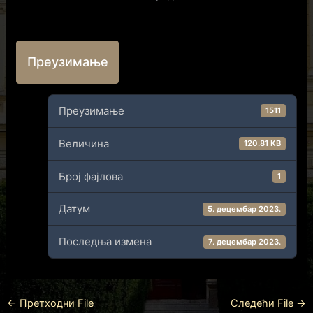
Преузимање
Преузимање
1511
Величина
120.81 KB
Број фајлова
1
Датум
5. децембар 2023.
Последња измена
7. децембар 2023.
←
Претходни File
Следећи File
→