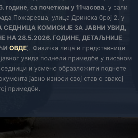
6. године, са почетком у 11часова
, у сали
Града Пожаревца, улица Дринска број 2, у
 СЕДНИЦА КОМИСИЈЕ ЗА ЈАВНИ УВИД,
НЕ НА 28.5.2026. ГОДИНЕ, ДЕТАЉНИЈЕ
АЋИ
ОВДЕ
). Физичка лица и представници
а јавног увида поднели примедбе у писаном
ј седници и усмено образложити поднете
кумента јавно износи свој став о свакој
ој примедби.