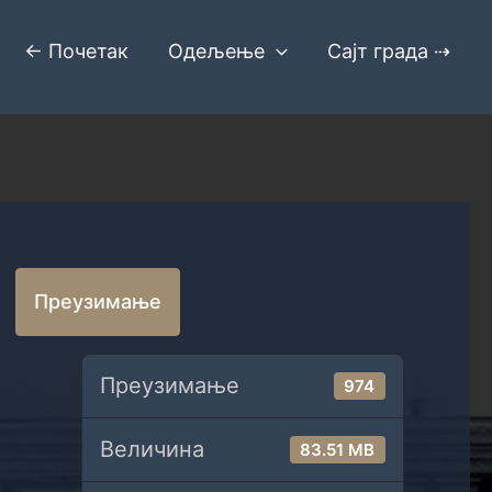
← Почетак
Одељење
Сајт града ⇢
Преузимање
Преузимање
974
Величина
83.51 MB