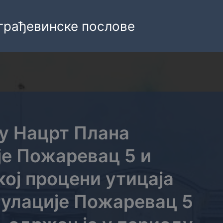
грађевинске послове
 у Нацрт Плана
је Пожаревац 5 и
кој процени утицаја
гулације Пожаревац 5