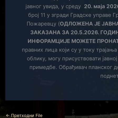
јавног увида, у среду
20. маја 202
број 11 у згради Градске управе 
Пожаревцу (
ОДЛОЖЕНА ЈЕ ЈАВНА
ЗАКАЗАНА ЗА 20.5.2026. ГОДИ
ИНФОРАМЦИЈЕ МОЖЕТЕ ПРОН
правних лица који су у току трајањ
облику, могу присуствовати јавно
примедбе. Обрађивач планског до
поднет
←
Претходни File