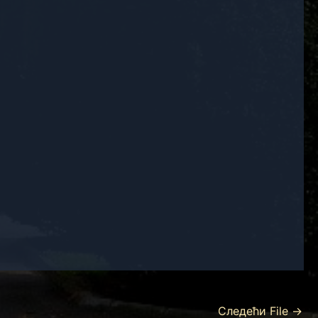
Следећи File
→