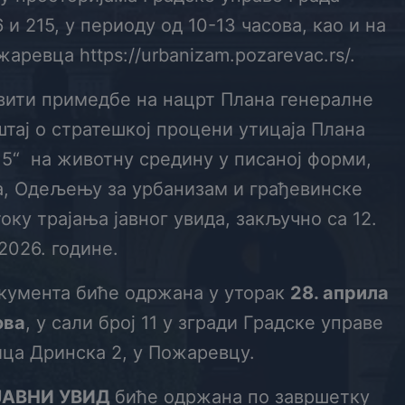
и 215, у периоду од 10-13 часова, као и на
аревца https://urbanizam.pozarevac.rs/.
вити примедбе на нацрт Плана генералне
тај о стратешкој процени утицаја Плана
5“ на животну средину у писаној форми,
а, Одељењу за урбанизам и грађевинске
оку трајања јавног увида, закључно са 12.
2026. године.
кумента биће одржана у уторак
28
. априла
ова
, у сали број 11 у згради Градске управе
ца Дринска 2, у Пожаревцу.
ЈАВНИ УВИД
биће одржана по завршетку