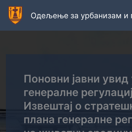
Пређи
на
Одељење за урбанизам и 
садржај
Поновни јавни увид
генералне регулаци
Извештај о стратеш
плана генералне ре