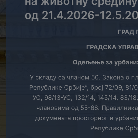
на животну средину
од 21.4.2026-12.5.2
ГРАД
ГРАДСКА УПРА
Одељење за урбаниз
У складу са чланом 50. Закона о 
Републике Србије“, број 72/09, 81/0
УС, 98/13-УС, 132/14, 145/14, 83/18,
члановима од 55-68. Правилника
докумената просторног и урбани
Републике Србиј