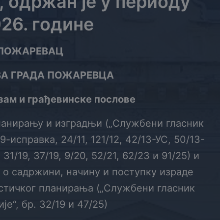
, одржан је у периоду
026. године
 ПОЖАРЕВАЦ
ВА ГРАДА ПОЖАРЕВЦА
ам и грађевин
ске послове
планирању и изградњи („Службени гласник
9-исправка, 24/11, 121/12, 42/13-УС, 50/13-
 31/19, 37/19, 9/20, 52/21, 62/23 и 91/25) и
 о садржини, начину и поступку израде
стичког планирања („Службени гласник
е“, бр. 32/19 и 47/25)