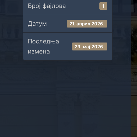
Број фајлова
1
Датум
21. април 2026.
Последња
29. мај 2026.
измена