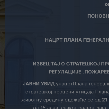
о
ПОНОВН
НАЦРТ ПЛАНА
ГЕНЕРАЛН
ИЗВЕШТАЈ О СТРАТЕШКОЈ ПР
РЕГУЛАЦИЈЕ „ПОЖАРЕВ
ЈАВНИ УВИД
унацртПлана генералн
стратешкој процени утицаја Плана
животну средину одржаће се од
2
1
од 15 дана, сваког радног дан